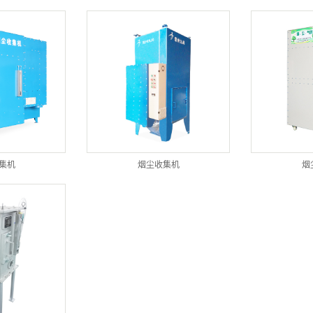
集机
烟尘收集机
烟