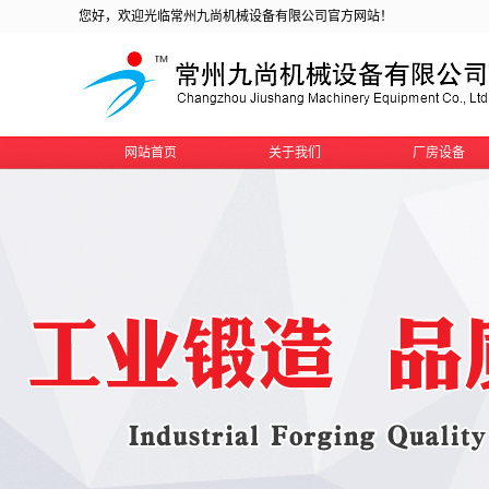
您好，欢迎光临常州九尚机械设备有限公司官方网站！
网站首页
关于我们
厂房设备
公司简介
企业文化
厂房设备
合作伙伴
人才理念