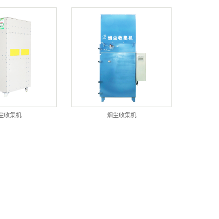
尘收集机
烟尘收集机