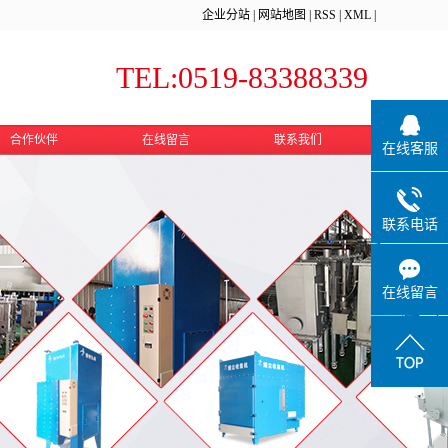
企业分站
|
网站地图
|
RSS
|
XML
|
TEL:0519-83388339
合作伙伴
在线留言
联系我们
在线客服
联系电话
在线留言