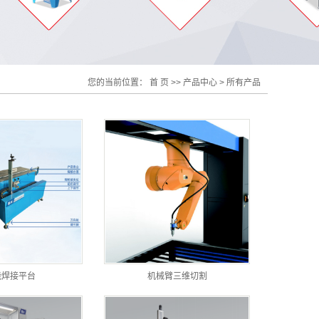
您的当前位置：
首 页
>>
产品中心
> 所有产品
能焊接平台
机械臂三维切割