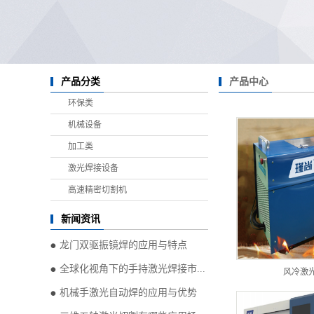
产品中心
产品分类
环保类
机械设备
加工类
激光焊接设备
高速精密切割机
新闻资讯
龙门双驱振镜焊的应用与特点
全球化视角下的手持激光焊接市...
风冷激
机械手激光自动焊的应用与优势