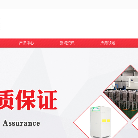
产品中心
新闻资讯
应用领域
环保类
机械设备
加工类
激光焊接设备
高速精密切割机