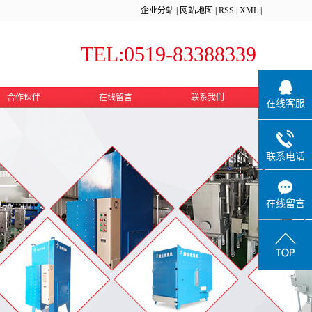
企业分站
|
网站地图
|
RSS
|
XML
|
TEL:0519-83388339
合作伙伴
在线留言
联系我们
在线客服
联系电话
在线留言