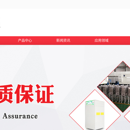
产品中心
新闻资讯
应用领域
环保类
机械设备
加工类
激光焊接设备
高速精密切割机